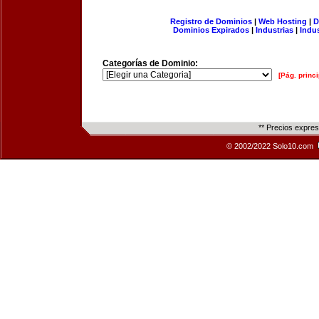
Registro de Dominios
|
Web Hosting
|
D
Dominios Expirados
|
Industrias
|
Indu
Categorías de Dominio:
[Pág. princi
** Precios expre
© 2002/2022 Solo10.com