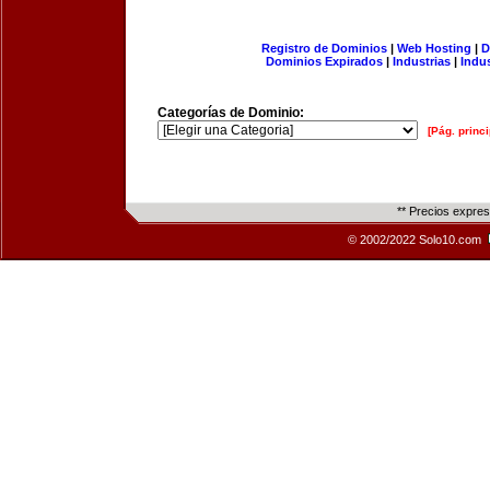
Registro de Dominios
|
Web Hosting
|
D
Dominios Expirados
|
Industrias
|
Indu
Categorías de Dominio:
[Pág. princi
** Precios expre
© 2002/2022 Solo10.com