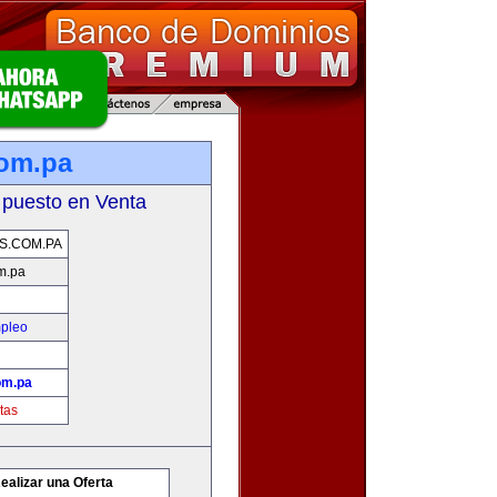
com.pa
 puesto en Venta
S.COM.PA
m.pa
mpleo
om.pa
tas
ealizar una Oferta