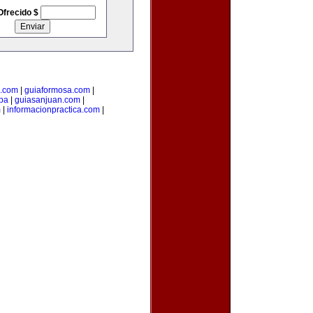
Ofrecido $
s.com
|
guiaformosa.com
|
pa
|
guiasanjuan.com
|
m
|
informacionpractica.com
|