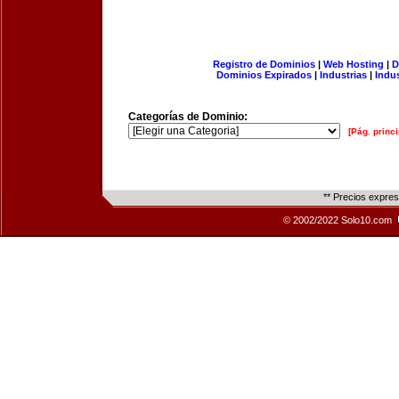
Registro de Dominios
|
Web Hosting
|
D
Dominios Expirados
|
Industrias
|
Indu
Categorías de Dominio:
[Pág. princi
** Precios expre
© 2002/2022 Solo10.com