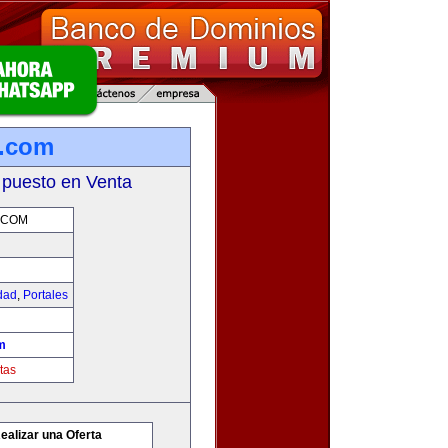
g.com
 puesto en Venta
.COM
idad
,
Portales
m
tas
ealizar una Oferta