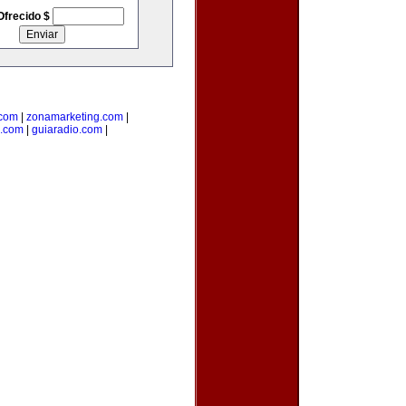
Ofrecido $
.com
|
zonamarketing.com
|
a.com
|
guiaradio.com
|