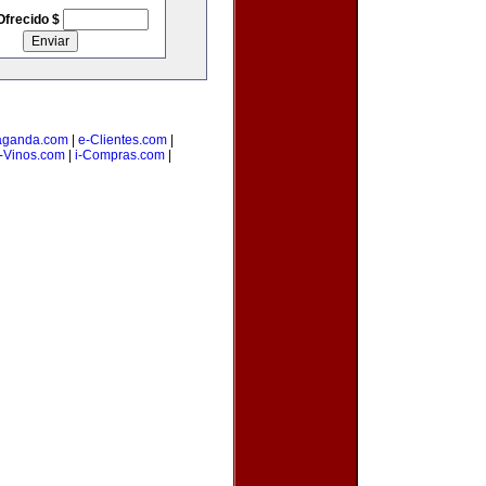
Ofrecido $
aganda.com
|
e-Clientes.com
|
-Vinos.com
|
i-Compras.com
|