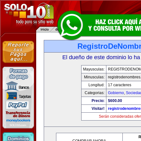
RegistroDeNomb
El dueño de este dominio lo ha
Mayusculas:
REGISTRODENO
Minusculas:
registrodenombres
Longitud:
17 caracteres
Categorias:
Gobierno
,
Socieda
Precio:
$600.00
Visitar!
registrodenombr
Serán consideradas ofer
R