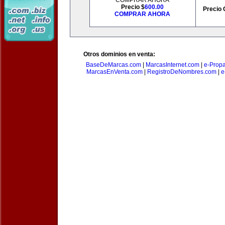
COMPRAR AHORA
Precio $
600.00
Precio 
COMPRAR AHORA
Otros dominios en venta:
BaseDeMarcas.com
|
MarcasInternet.com
|
e-Prop
MarcasEnVenta.com
|
RegistroDeNombres.com
|
e