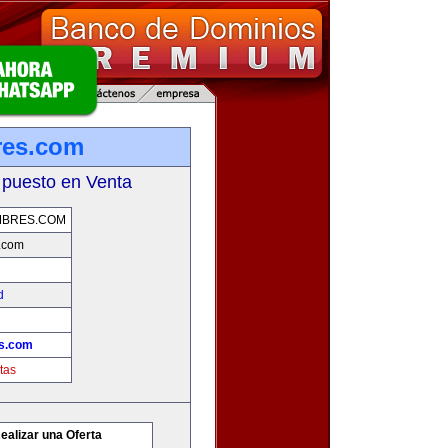
res.com
 puesto en Venta
MBRES.COM
.com
d
es.com
tas
ealizar una Oferta