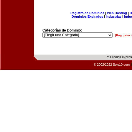
Registro de Dominios
|
Web Hosting
|
D
Dominios Expirados
|
Industrias
|
Indu
Categorías de Dominio:
[Pág. princi
** Precios expre
© 2002/2022 Solo10.com