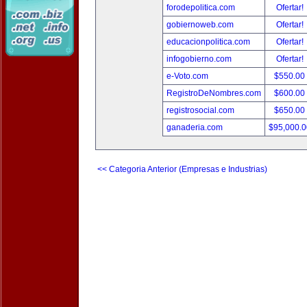
forodepolitica.com
Ofertar!
gobiernoweb.com
Ofertar!
educacionpolitica.com
Ofertar!
infogobierno.com
Ofertar!
e-Voto.com
$550.00
RegistroDeNombres.com
$600.00
registrosocial.com
$650.00
ganaderia.com
$95,000.
<< Categoria Anterior (Empresas e Industrias)