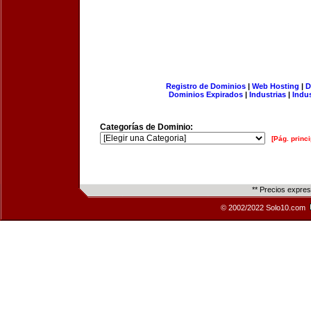
Registro de Dominios
|
Web Hosting
|
D
Dominios Expirados
|
Industrias
|
Indu
Categorías de Dominio:
[Pág. princi
** Precios expre
© 2002/2022 Solo10.com