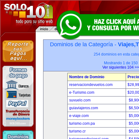
Dominios de la Categoría -
Viajes,
254 dominios en esta categ
Mostrando 1 de 150
Ver siguientes 104 >>
Nombre de Dominio
Precio
reservaciondevuelos.com
$28,9
e-Turismo.com
$20,0
suvuelo.com
$8,90
guiaviajeros.com
$6,50
e-viaje.com
$5,00
turismo.com.pa
$5,00
turismo.cr
$5,00